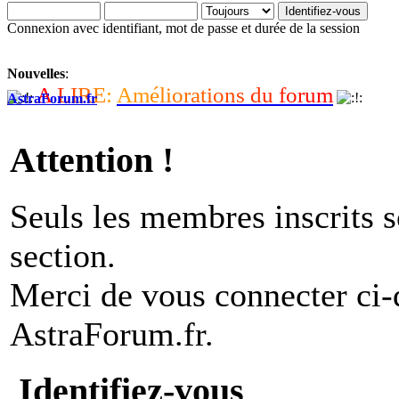
Connexion avec identifiant, mot de passe et durée de la session
Nouvelles
:
A
L
I
R
E
:
A
m
é
l
i
o
r
a
t
i
o
n
s
d
u
f
o
r
u
m
AstraForum.fr
Attention !
Seuls les membres inscrits s
section.
Merci de vous connecter ci
AstraForum.fr.
Identifiez-vous