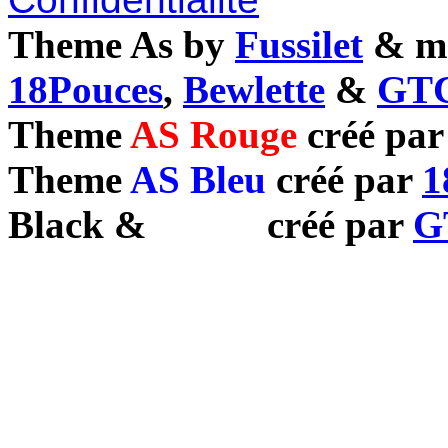
Theme As by
Fussilet
& mo
18Pouces
,
Bewlette
&
GTC
Theme
AS Rouge
créé pa
Theme
AS Bleu
créé par
1
Black
&
White
créé par
G