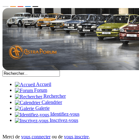
Accueil
Forum
Rechercher
Calendrier
Galerie
Identifiez-vous
Inscrivez-vous
Merci de
vous connecter
ou de
vous inscrire
.