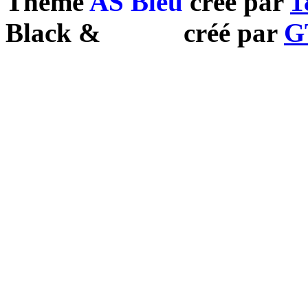
Theme
AS Bleu
créé par
1
Black
&
White
créé par
G