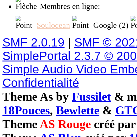
Membres en ligne:
Soulocean
Google (2)
SMF 2.0.19
|
SMF © 202
SimplePortal 2.3.7 © 20
Simple Audio Video Emb
Confidentialité
Theme As by
Fussilet
& mo
18Pouces
,
Bewlette
&
GTC
Theme
AS Rouge
créé pa