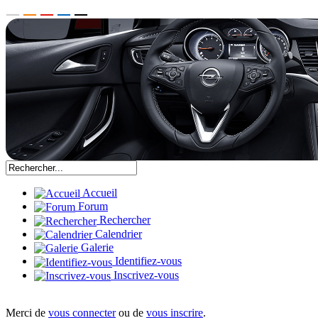
Accueil
Forum
Rechercher
Calendrier
Galerie
Identifiez-vous
Inscrivez-vous
Merci de
vous connecter
ou de
vous inscrire
.