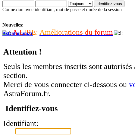
Connexion avec identifiant, mot de passe et durée de la session
Nouvelles
:
A
L
I
R
E
:
A
m
é
l
i
o
r
a
t
i
o
n
s
d
u
f
o
r
u
m
AstraForum.fr
Attention !
Seuls les membres inscrits sont autorisés 
section.
Merci de vous connecter ci-dessous ou
v
AstraForum.fr.
Identifiez-vous
Identifiant: