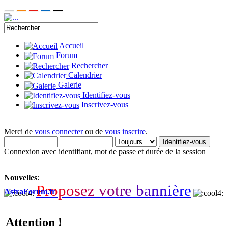
Accueil
Forum
Rechercher
Calendrier
Galerie
Identifiez-vous
Inscrivez-vous
Merci de
vous connecter
ou de
vous inscrire
.
Connexion avec identifiant, mot de passe et durée de la session
Nouvelles
:
P
r
o
p
o
s
e
z
v
o
t
r
e
b
a
n
n
i
è
r
e
AstraForum.fr
Attention !