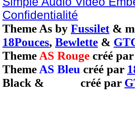
Simple Audio Video Emb
Confidentialité
Theme As by
Fussilet
& mo
18Pouces
,
Bewlette
&
GTC
Theme
AS Rouge
créé pa
Theme
AS Bleu
créé par
1
Black
&
White
créé par
G