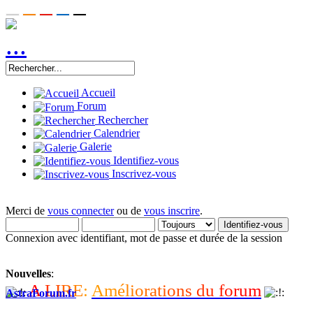
Accueil
Forum
Rechercher
Calendrier
Galerie
Identifiez-vous
Inscrivez-vous
Merci de
vous connecter
ou de
vous inscrire
.
Connexion avec identifiant, mot de passe et durée de la session
Nouvelles
:
A
L
I
R
E
:
A
m
é
l
i
o
r
a
t
i
o
n
s
d
u
f
o
r
u
m
AstraForum.fr