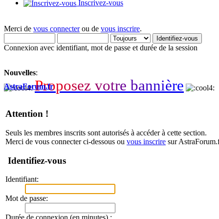
Inscrivez-vous
Merci de
vous connecter
ou de
vous inscrire
.
Connexion avec identifiant, mot de passe et durée de la session
Nouvelles
:
P
r
o
p
o
s
e
z
v
o
t
r
e
b
a
n
n
i
è
r
e
AstraForum.fr
Attention !
Seuls les membres inscrits sont autorisés à accéder à cette section.
Merci de vous connecter ci-dessous ou
vous inscrire
sur AstraForum.f
Identifiez-vous
Identifiant:
Mot de passe:
Durée de connexion (en minutes) :