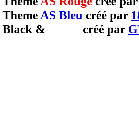
Theme
AS Rouge
créé pa
Theme
AS Bleu
créé par
1
Black
&
White
créé par
G