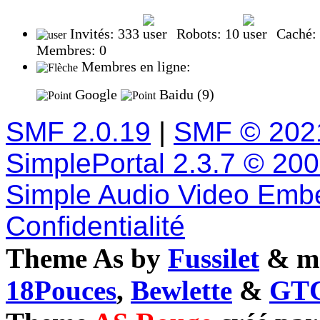
Invités: 333
Robots: 10
Caché:
Membres: 0
Membres en ligne:
Google
Baidu (9)
SMF 2.0.19
|
SMF © 202
SimplePortal 2.3.7 © 20
Simple Audio Video Emb
Confidentialité
Theme As by
Fussilet
& mo
18Pouces
,
Bewlette
&
GTC