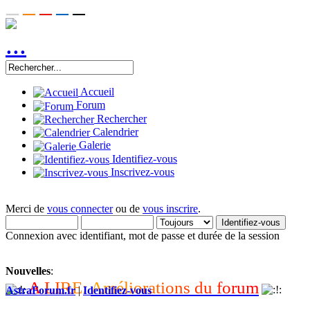
Accueil
Forum
Rechercher
Calendrier
Galerie
Identifiez-vous
Inscrivez-vous
Merci de
vous connecter
ou de
vous inscrire
.
Connexion avec identifiant, mot de passe et durée de la session
Nouvelles
:
A
L
I
R
E
:
A
m
é
l
i
o
r
a
t
i
o
n
s
d
u
f
o
r
u
m
AstraForum.fr
|
Identifiez-vous