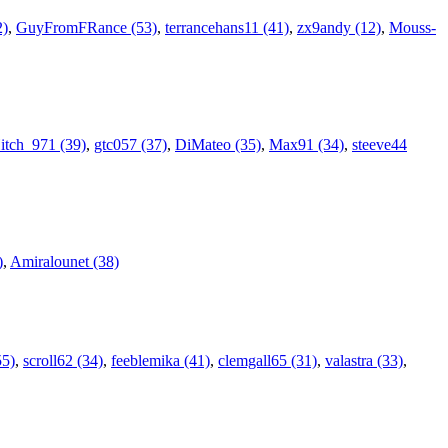
2)
,
GuyFromFRance (53)
,
terrancehans11 (41)
,
zx9andy (12)
,
Mouss-
itch_971 (39)
,
gtc057 (37)
,
DiMateo (35)
,
Max91 (34)
,
steeve44
)
,
Amiralounet (38)
5)
,
scroll62 (34)
,
feeblemika (41)
,
clemgall65 (31)
,
valastra (33)
,