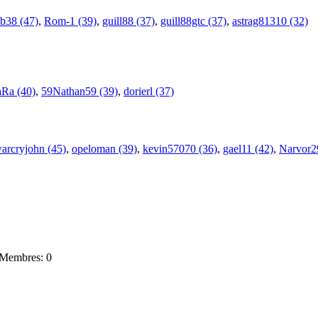
eb38 (47)
,
Rom-1 (39)
,
guill88 (37)
,
guill88gtc (37)
,
astrag81310 (32)
Ra (40)
,
59Nathan59 (39)
,
dorierl (37)
arcryjohn (45)
,
opeloman (39)
,
kevin57070 (36)
,
gael11 (42)
,
Narvor2
Membres: 0