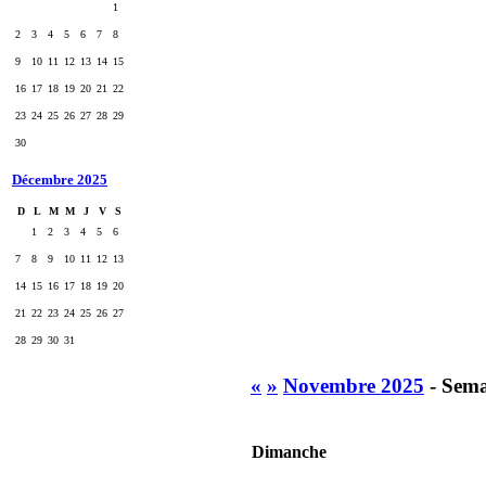
1
2
3
4
5
6
7
8
9
10
11
12
13
14
15
16
17
18
19
20
21
22
23
24
25
26
27
28
29
30
Décembre 2025
D
L
M
M
J
V
S
1
2
3
4
5
6
7
8
9
10
11
12
13
14
15
16
17
18
19
20
21
22
23
24
25
26
27
28
29
30
31
«
»
Novembre 2025
- Sema
Dimanche