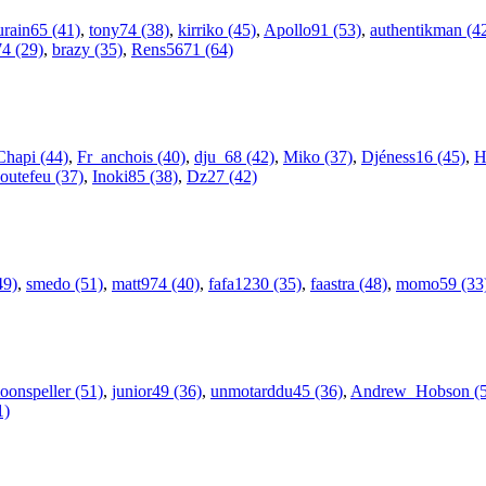
urain65 (41)
,
tony74 (38)
,
kirriko (45)
,
Apollo91 (53)
,
authentikman (4
74 (29)
,
brazy (35)
,
Rens5671 (64)
Chapi (44)
,
Fr_anchois (40)
,
dju_68 (42)
,
Miko (37)
,
Djéness16 (45)
,
H
outefeu (37)
,
Inoki85 (38)
,
Dz27 (42)
49)
,
smedo (51)
,
matt974 (40)
,
fafa1230 (35)
,
faastra (48)
,
momo59 (33
oonspeller (51)
,
junior49 (36)
,
unmotarddu45 (36)
,
Andrew_Hobson (5
1)