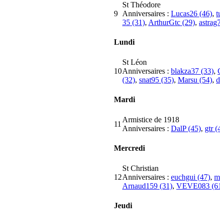
St Théodore
9
Anniversaires :
Lucas26 (46)
,
t
35 (31)
,
ArthurGtc (29)
,
astrag
Lundi
St Léon
10
Anniversaires :
blakza37 (33)
,
(32)
,
snat95 (35)
,
Marsu (54)
,
d
Mardi
Armistice de 1918
11
Anniversaires :
DalP (45)
,
gtr (
Mercredi
St Christian
12
Anniversaires :
euchgui (47)
,
m
Arnaud159 (31)
,
VEVE083 (6
Jeudi