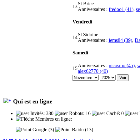
St Brice
13
Anniversaires :
fredoo1 (41)
,
s
Vendredi
St Sidoine
14
Anniversaires :
jems84 (39)
,
Da
Samedi
Anniversaires :
nicosmo (45)
,
w
15
alex62770 (40)
Qui est en ligne
Invités: 380
Robots: 16
Caché: 0
Membres en ligne:
Google (3)
Baidu (13)