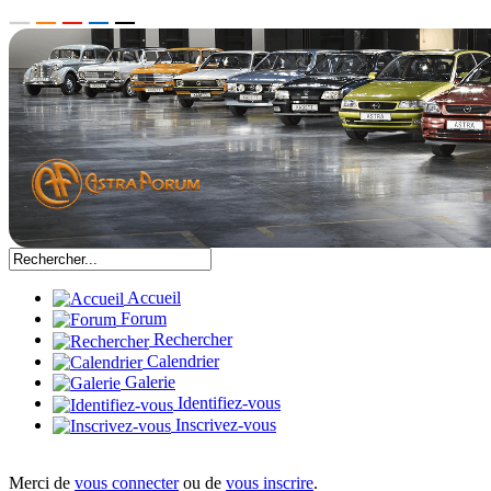
Accueil
Forum
Rechercher
Calendrier
Galerie
Identifiez-vous
Inscrivez-vous
Merci de
vous connecter
ou de
vous inscrire
.