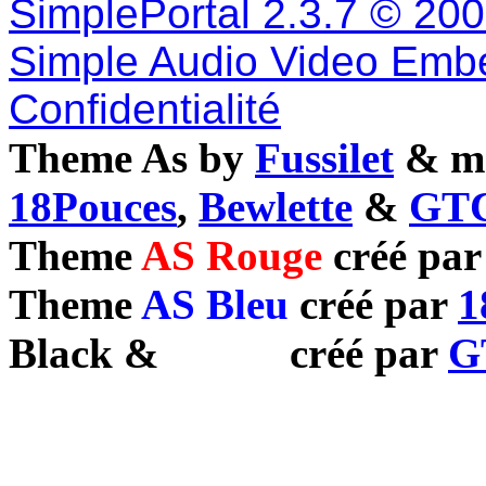
SimplePortal 2.3.7 © 20
Simple Audio Video Emb
Confidentialité
Theme As by
Fussilet
& mo
18Pouces
,
Bewlette
&
GTC
Theme
AS Rouge
créé pa
Theme
AS Bleu
créé par
1
Black
&
White
créé par
G