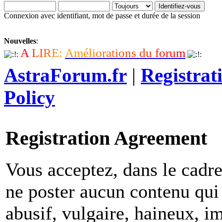
Connexion avec identifiant, mot de passe et durée de la session
Nouvelles
:
A
L
I
R
E
:
A
m
é
l
i
o
r
a
t
i
o
n
s
d
u
f
o
r
u
m
AstraForum.fr
|
Registrat
Policy
Registration Agreement
Vous acceptez, dans le cadre 
ne poster aucun contenu qui 
abusif, vulgaire, haineux, i