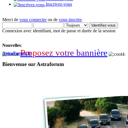
Inscrivez-vous
Merci de
vous connecter
ou de
vous inscrire
.
Connexion avec identifiant, mot de passe et durée de la session
Nouvelles
:
P
r
o
p
o
s
e
z
v
o
t
r
e
b
a
n
n
i
è
r
e
AstraForum.fr
Bienvenue sur Astraforum