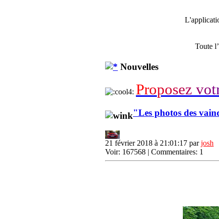
L'applicat
Toute l
Nouvelles
P
r
o
p
o
s
e
z
v
o
t
"Les photos des vain
21 février 2018 à 21:01:17 par
josh
Voir: 167568 | Commentaires: 1