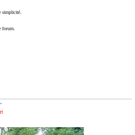
.
 simplicité.
e forum.
"
rt