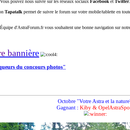
Vous pouvez nous suivre sur les réseaux sociaux
Facebook
et
Twitter
ion
Tapatalk
permet de suivre le forum sur votre mobile/tablette en toute
’Équipe d'AstraForum.fr vous souhaitent une bonne navigation sur notr
r
e
b
a
n
n
i
è
r
e
queurs du concours photos"
Octobre "Votre Astra et la nature
Gagnant :
Kiby & OpelAstraSpo