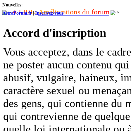
Nouvelles
:
A
L
I
R
E
:
A
m
é
l
i
o
r
a
t
i
o
n
s
d
u
f
o
r
u
m
AstraForum.fr
|
Inscrivez-vous
Accord d'inscription
Vous acceptez, dans le cadre 
ne poster aucun contenu qui 
abusif, vulgaire, haineux, i
caractère sexuel ou menaçant
des gens, qui contienne du m
qui contrevienne de quelque 
quelle loi internationale ou 