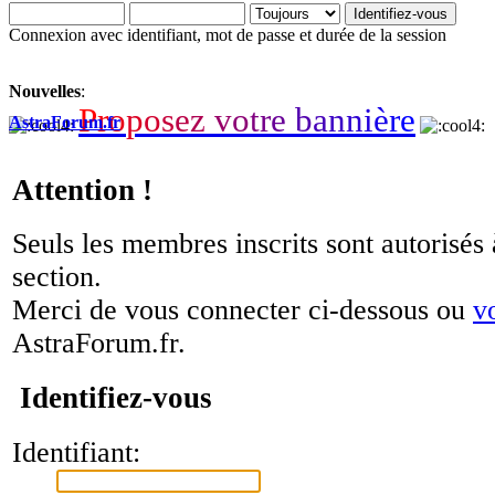
Connexion avec identifiant, mot de passe et durée de la session
Nouvelles
:
P
r
o
p
o
s
e
z
v
o
t
r
e
b
a
n
n
i
è
r
e
AstraForum.fr
Attention !
Seuls les membres inscrits sont autorisés 
section.
Merci de vous connecter ci-dessous ou
v
AstraForum.fr.
Identifiez-vous
Identifiant: