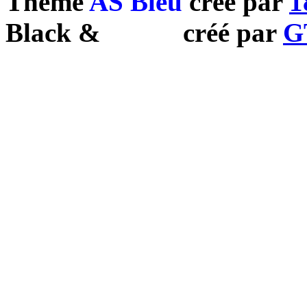
Theme
AS Bleu
créé par
1
Black
&
White
créé par
G