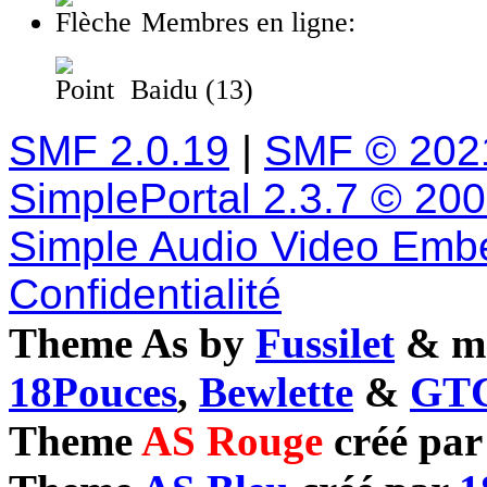
Membres en ligne:
Baidu (13)
SMF 2.0.19
|
SMF © 202
SimplePortal 2.3.7 © 20
Simple Audio Video Emb
Confidentialité
Theme As by
Fussilet
& mo
18Pouces
,
Bewlette
&
GTC
Theme
AS Rouge
créé pa