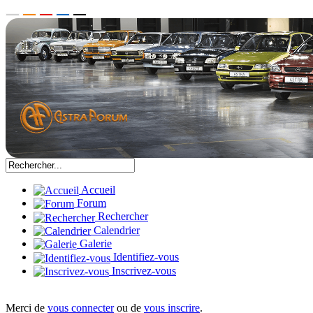
Accueil
Forum
Rechercher
Calendrier
Galerie
Identifiez-vous
Inscrivez-vous
Merci de
vous connecter
ou de
vous inscrire
.