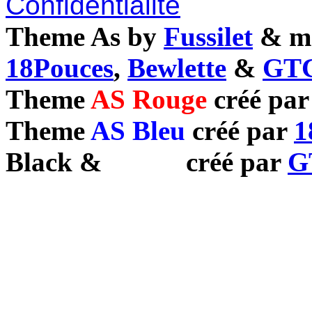
Confidentialité
Theme As by
Fussilet
& mo
18Pouces
,
Bewlette
&
GTC
Theme
AS Rouge
créé pa
Theme
AS Bleu
créé par
1
Black
&
White
créé par
G