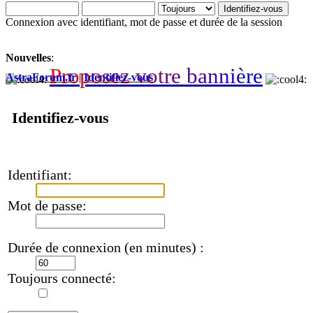
Connexion avec identifiant, mot de passe et durée de la session
Nouvelles
:
P
r
o
p
o
s
e
z
v
o
t
r
e
b
a
n
n
i
è
r
e
AstraForum.fr
|
Identifiez-vous
Identifiez-vous
Identifiant:
Mot de passe:
Durée de connexion (en minutes) :
Toujours connecté: