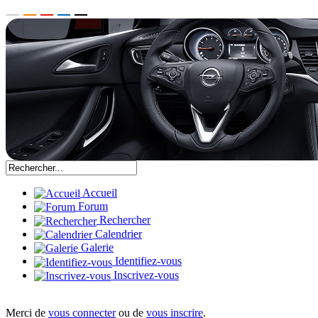
Accueil
Forum
Rechercher
Calendrier
Galerie
Identifiez-vous
Inscrivez-vous
Merci de
vous connecter
ou de
vous inscrire
.