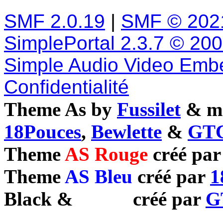
SMF 2.0.19
|
SMF © 202
SimplePortal 2.3.7 © 20
Simple Audio Video Emb
Confidentialité
Theme As by
Fussilet
& mo
18Pouces
,
Bewlette
&
GTC
Theme
AS Rouge
créé pa
Theme
AS Bleu
créé par
1
Black
&
White
créé par
G