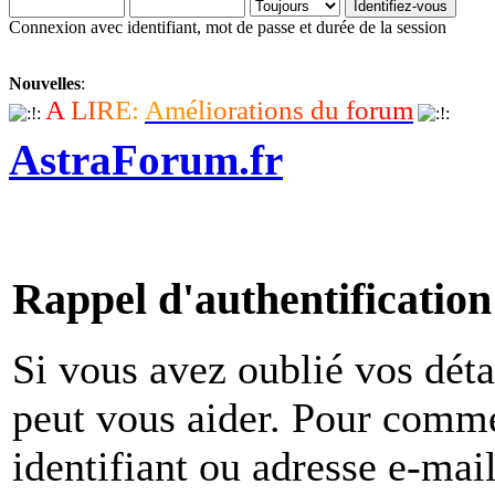
Connexion avec identifiant, mot de passe et durée de la session
Nouvelles
:
A
L
I
R
E
:
A
m
é
l
i
o
r
a
t
i
o
n
s
d
u
f
o
r
u
m
AstraForum.fr
Rappel d'authentification
Si vous avez oublié vos déta
peut vous aider. Pour comme
identifiant ou adresse e-mai