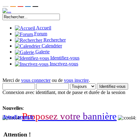
Accueil
Forum
Rechercher
Calendrier
Galerie
Identifiez-vous
Inscrivez-vous
Merci de
vous connecter
ou de
vous inscrire
.
Connexion avec identifiant, mot de passe et durée de la session
Nouvelles
:
P
r
o
p
o
s
e
z
v
o
t
r
e
b
a
n
n
i
è
r
e
AstraForum.fr
Attention !