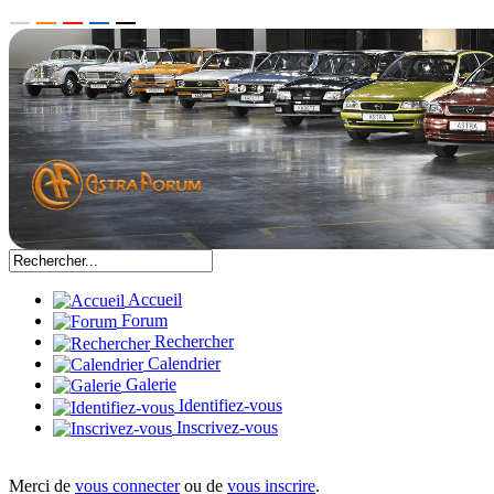
Accueil
Forum
Rechercher
Calendrier
Galerie
Identifiez-vous
Inscrivez-vous
Merci de
vous connecter
ou de
vous inscrire
.