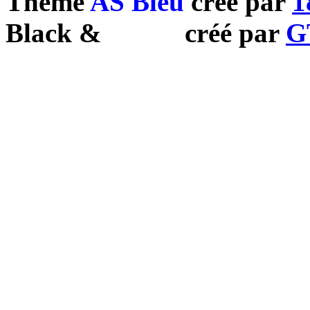
Theme
AS Bleu
créé par
1
Black
&
White
créé par
G