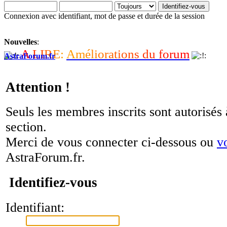
Connexion avec identifiant, mot de passe et durée de la session
Nouvelles
:
A
L
I
R
E
:
A
m
é
l
i
o
r
a
t
i
o
n
s
d
u
f
o
r
u
m
AstraForum.fr
Attention !
Seuls les membres inscrits sont autorisés 
section.
Merci de vous connecter ci-dessous ou
v
AstraForum.fr.
Identifiez-vous
Identifiant: