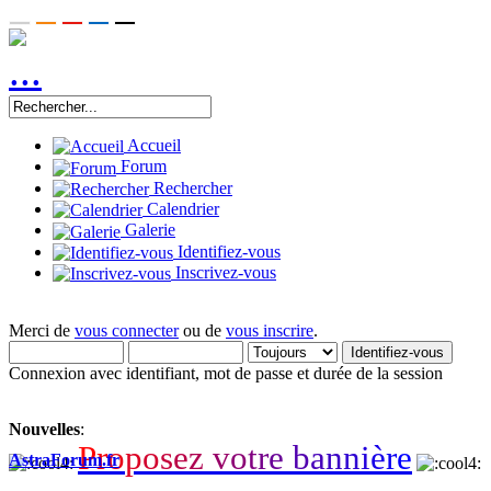
Accueil
Forum
Rechercher
Calendrier
Galerie
Identifiez-vous
Inscrivez-vous
Merci de
vous connecter
ou de
vous inscrire
.
Connexion avec identifiant, mot de passe et durée de la session
Nouvelles
:
P
r
o
p
o
s
e
z
v
o
t
r
e
b
a
n
n
i
è
r
e
AstraForum.fr