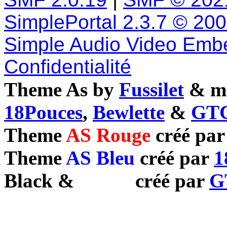
SimplePortal 2.3.7 © 20
Simple Audio Video Emb
Confidentialité
Theme As by
Fussilet
& mo
18Pouces
,
Bewlette
&
GTC
Theme
AS Rouge
créé pa
Theme
AS Bleu
créé par
1
Black
&
White
créé par
G