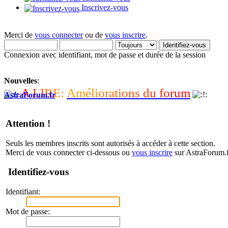
Inscrivez-vous
Merci de
vous connecter
ou de
vous inscrire
.
Connexion avec identifiant, mot de passe et durée de la session
Nouvelles
:
A
L
I
R
E
:
A
m
é
l
i
o
r
a
t
i
o
n
s
d
u
f
o
r
u
m
AstraForum.fr
Attention !
Seuls les membres inscrits sont autorisés à accéder à cette section.
Merci de vous connecter ci-dessous ou
vous inscrire
sur AstraForum.f
Identifiez-vous
Identifiant:
Mot de passe: