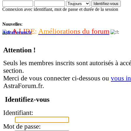
Connexion avec identifiant, mot de passe et durée de la session
Nouvelles
:
A
L
I
R
E
:
A
m
é
l
i
o
r
a
t
i
o
n
s
d
u
f
o
r
u
m
AstraForum.fr
Attention !
Seuls les membres inscrits sont autorisés à accé
section.
Merci de vous connecter ci-dessous ou
vous in
AstraForum.fr.
Identifiez-vous
Identifiant:
Mot de passe: