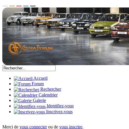
Accueil
Forum
Rechercher
Calendrier
Galerie
Identifiez-vous
Inscrivez-vous
Merci de
vous connecter
ou de
vous inscrire
.