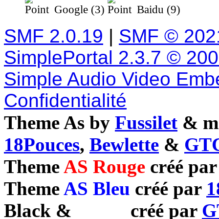
Google (3)
Baidu (9)
SMF 2.0.19
|
SMF © 202
SimplePortal 2.3.7 © 20
Simple Audio Video Emb
Confidentialité
Theme As by
Fussilet
& mo
18Pouces
,
Bewlette
&
GTC
Theme
AS Rouge
créé pa
Theme
AS Bleu
créé par
1
Black
&
White
créé par
G