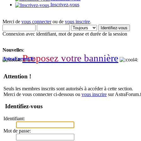
Inscrivez-vous
Merci de
vous connecter
ou de
vous inscrire
.
Connexion avec identifiant, mot de passe et durée de la session
Nouvelles
:
P
r
o
p
o
s
e
z
v
o
t
r
e
b
a
n
n
i
è
r
e
AstraForum.fr
Attention !
Seuls les membres inscrits sont autorisés à accéder à cette section.
Merci de vous connecter ci-dessous ou
vous inscrire
sur AstraForum.f
Identifiez-vous
Identifiant:
Mot de passe: