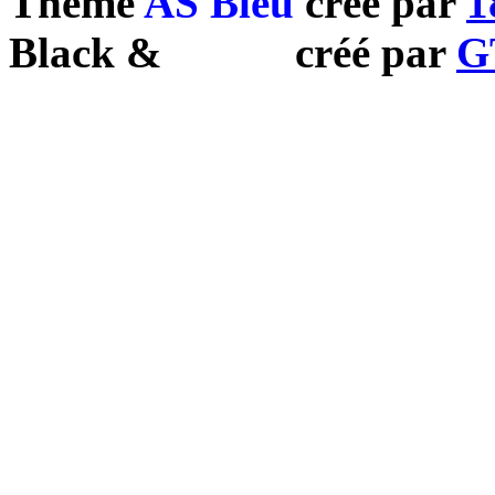
Theme
AS Bleu
créé par
1
Black
&
White
créé par
G