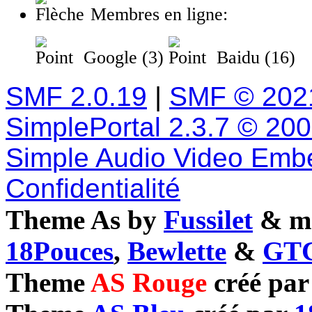
Membres en ligne:
Google (3)
Baidu (16)
SMF 2.0.19
|
SMF © 202
SimplePortal 2.3.7 © 20
Simple Audio Video Emb
Confidentialité
Theme As by
Fussilet
& mo
18Pouces
,
Bewlette
&
GTC
Theme
AS Rouge
créé pa