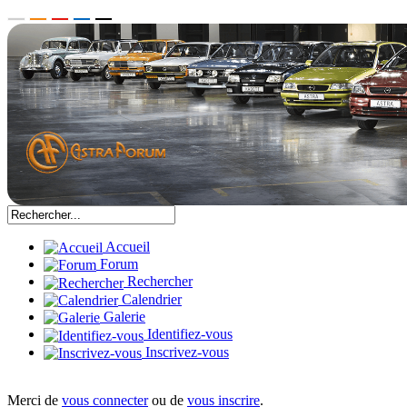
Accueil
Forum
Rechercher
Calendrier
Galerie
Identifiez-vous
Inscrivez-vous
Merci de
vous connecter
ou de
vous inscrire
.