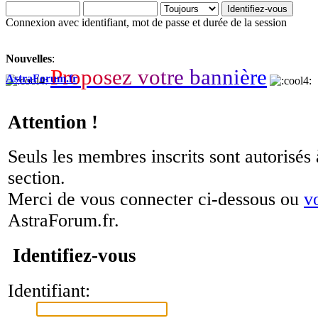
Connexion avec identifiant, mot de passe et durée de la session
Nouvelles
:
P
r
o
p
o
s
e
z
v
o
t
r
e
b
a
n
n
i
è
r
e
AstraForum.fr
Attention !
Seuls les membres inscrits sont autorisés 
section.
Merci de vous connecter ci-dessous ou
v
AstraForum.fr.
Identifiez-vous
Identifiant: