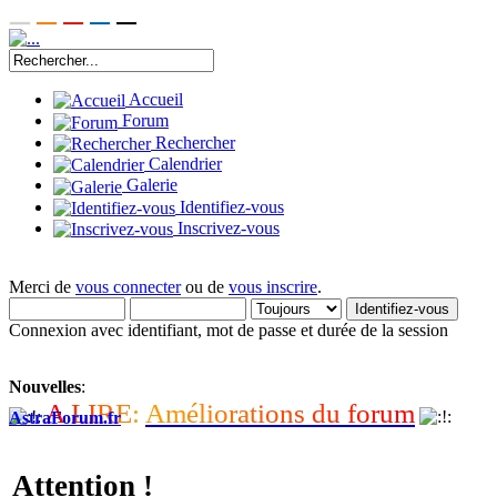
Accueil
Forum
Rechercher
Calendrier
Galerie
Identifiez-vous
Inscrivez-vous
Merci de
vous connecter
ou de
vous inscrire
.
Connexion avec identifiant, mot de passe et durée de la session
Nouvelles
:
A
L
I
R
E
:
A
m
é
l
i
o
r
a
t
i
o
n
s
d
u
f
o
r
u
m
AstraForum.fr
Attention !