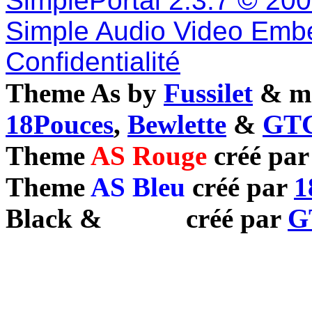
SimplePortal 2.3.7 © 20
Simple Audio Video Emb
Confidentialité
Theme As by
Fussilet
& mo
18Pouces
,
Bewlette
&
GTC
Theme
AS Rouge
créé pa
Theme
AS Bleu
créé par
1
Black
&
White
créé par
G