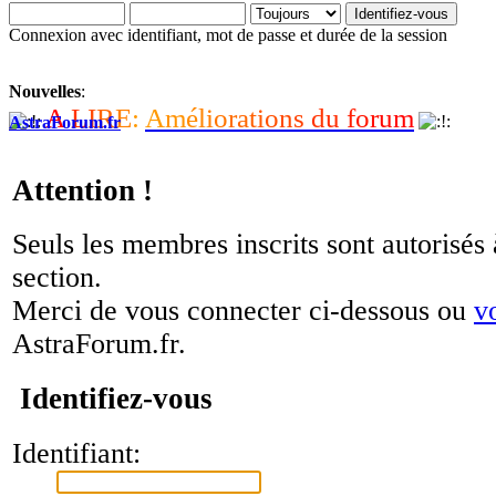
Connexion avec identifiant, mot de passe et durée de la session
Nouvelles
:
A
L
I
R
E
:
A
m
é
l
i
o
r
a
t
i
o
n
s
d
u
f
o
r
u
m
AstraForum.fr
Attention !
Seuls les membres inscrits sont autorisés 
section.
Merci de vous connecter ci-dessous ou
v
AstraForum.fr.
Identifiez-vous
Identifiant: