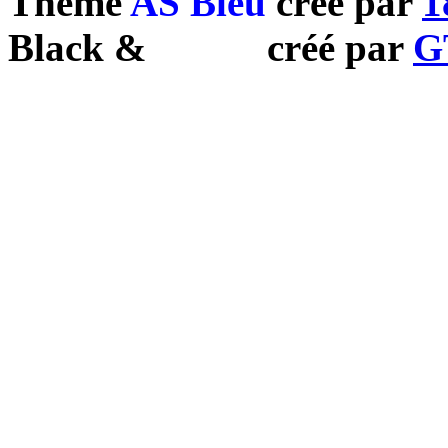
Theme
AS Bleu
créé par
1
Black
&
White
créé par
G