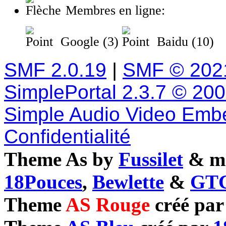
Membres en ligne:
Google (3)
Baidu (10)
SMF 2.0.19
|
SMF © 202
SimplePortal 2.3.7 © 20
Simple Audio Video Emb
Confidentialité
Theme As by
Fussilet
& mo
18Pouces
,
Bewlette
&
GTC
Theme
AS Rouge
créé pa