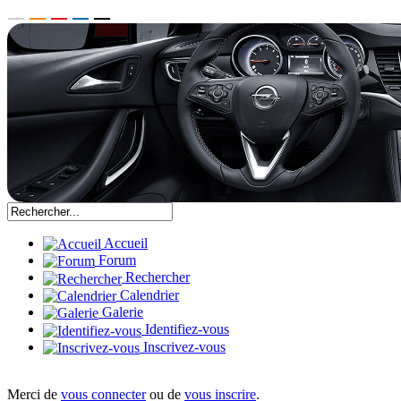
Accueil
Forum
Rechercher
Calendrier
Galerie
Identifiez-vous
Inscrivez-vous
Merci de
vous connecter
ou de
vous inscrire
.