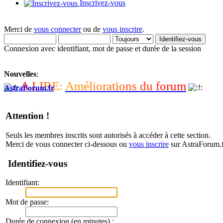
Inscrivez-vous
Merci de
vous connecter
ou de
vous inscrire
.
Connexion avec identifiant, mot de passe et durée de la session
Nouvelles
:
A
L
I
R
E
:
A
m
é
l
i
o
r
a
t
i
o
n
s
d
u
f
o
r
u
m
AstraForum.fr
Attention !
Seuls les membres inscrits sont autorisés à accéder à cette section.
Merci de vous connecter ci-dessous ou
vous inscrire
sur AstraForum.f
Identifiez-vous
Identifiant:
Mot de passe:
Durée de connexion (en minutes) :