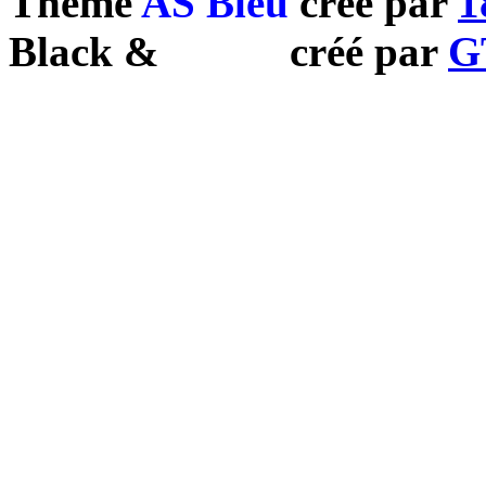
Theme
AS Bleu
créé par
1
Black
&
White
créé par
G