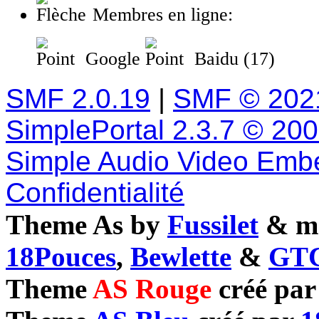
Membres en ligne:
Google
Baidu (17)
SMF 2.0.19
|
SMF © 202
SimplePortal 2.3.7 © 20
Simple Audio Video Emb
Confidentialité
Theme As by
Fussilet
& mo
18Pouces
,
Bewlette
&
GTC
Theme
AS Rouge
créé pa