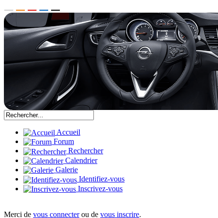
Accueil
Forum
Rechercher
Calendrier
Galerie
Identifiez-vous
Inscrivez-vous
Merci de
vous connecter
ou de
vous inscrire
.