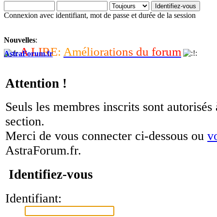
Connexion avec identifiant, mot de passe et durée de la session
Nouvelles
:
A
L
I
R
E
:
A
m
é
l
i
o
r
a
t
i
o
n
s
d
u
f
o
r
u
m
AstraForum.fr
Attention !
Seuls les membres inscrits sont autorisés 
section.
Merci de vous connecter ci-dessous ou
v
AstraForum.fr.
Identifiez-vous
Identifiant: