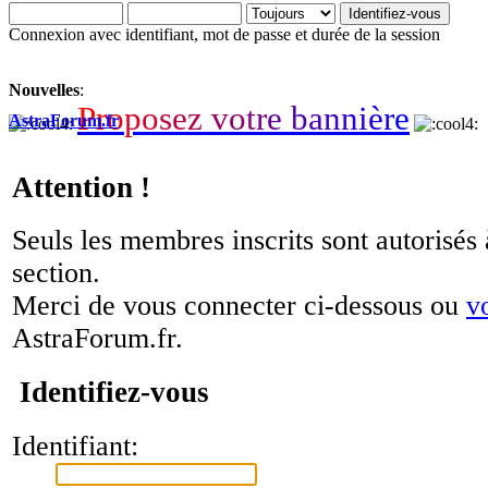
Connexion avec identifiant, mot de passe et durée de la session
Nouvelles
:
P
r
o
p
o
s
e
z
v
o
t
r
e
b
a
n
n
i
è
r
e
AstraForum.fr
Attention !
Seuls les membres inscrits sont autorisés 
section.
Merci de vous connecter ci-dessous ou
v
AstraForum.fr.
Identifiez-vous
Identifiant: