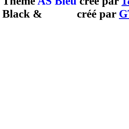
Theme
AS Bleu
créé par
1
Black
&
White
créé par
G