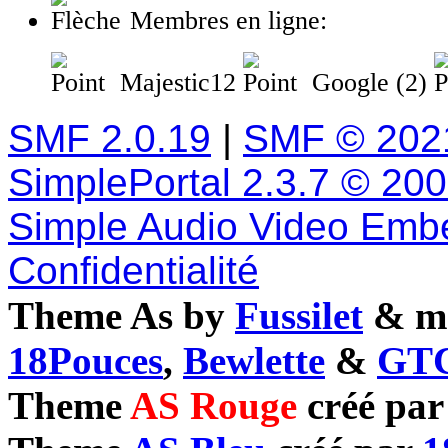
Membres en ligne:
Majestic12
Google (2)
SMF 2.0.19
|
SMF © 202
SimplePortal 2.3.7 © 20
Simple Audio Video Emb
Confidentialité
Theme As by
Fussilet
& mo
18Pouces
,
Bewlette
&
GTC
Theme
AS Rouge
créé pa