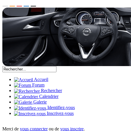
Accueil
Forum
Rechercher
Calendrier
Galerie
Identifiez-vous
Inscrivez-vous
Merci de
vous connecter
ou de
vous inscrire
.