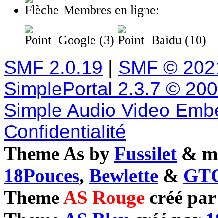
Membres en ligne:
Google (3)
Baidu (10)
SMF 2.0.19
|
SMF © 202
SimplePortal 2.3.7 © 20
Simple Audio Video Emb
Confidentialité
Theme As by
Fussilet
& mo
18Pouces
,
Bewlette
&
GTC
Theme
AS Rouge
créé pa