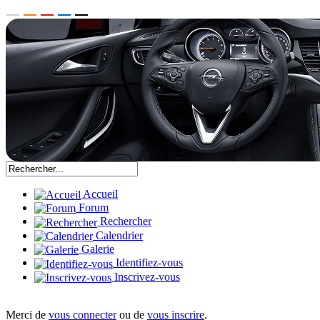
Accueil
Forum
Rechercher
Calendrier
Galerie
Identifiez-vous
Inscrivez-vous
Merci de
vous connecter
ou de
vous inscrire
.