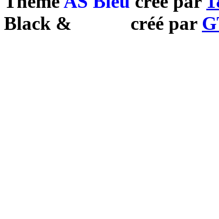
Theme
AS Bleu
créé par
1
Black
&
White
créé par
G