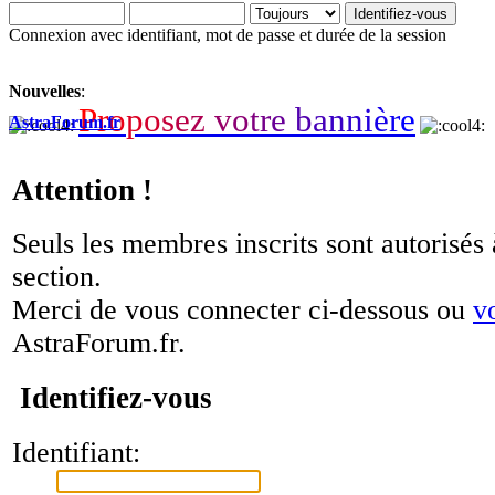
Connexion avec identifiant, mot de passe et durée de la session
Nouvelles
:
P
r
o
p
o
s
e
z
v
o
t
r
e
b
a
n
n
i
è
r
e
AstraForum.fr
Attention !
Seuls les membres inscrits sont autorisés 
section.
Merci de vous connecter ci-dessous ou
v
AstraForum.fr.
Identifiez-vous
Identifiant: