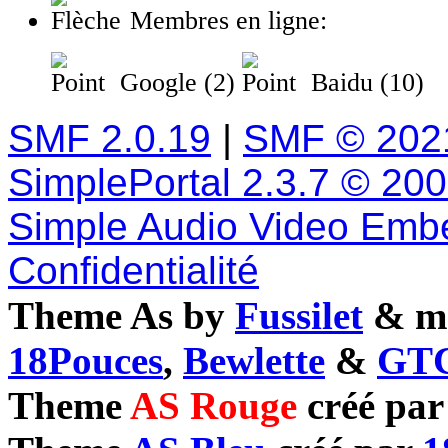
Membres en ligne:
Google (2)
Baidu (10)
SMF 2.0.19
|
SMF © 202
SimplePortal 2.3.7 © 20
Simple Audio Video Emb
Confidentialité
Theme As by
Fussilet
& mo
18Pouces
,
Bewlette
&
GTC
Theme
AS Rouge
créé pa