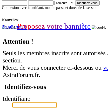
Connexion avec identifiant, mot de passe et durée de la session
Nouvelles
:
P
r
o
p
o
s
e
z
v
o
t
r
e
b
a
n
n
i
è
r
e
AstraForum.fr
Attention !
Seuls les membres inscrits sont autorisés 
section.
Merci de vous connecter ci-dessous ou
v
AstraForum.fr.
Identifiez-vous
Identifiant: