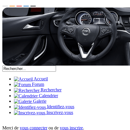
Accueil
Forum
Rechercher
Calendrier
Galerie
Identifiez-vous
Inscrivez-vous
Merci de
vous connecter
ou de
vous inscrire
.