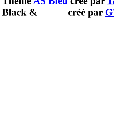
Theme
AS Bleu
créé par
1
Black
&
White
créé par
G