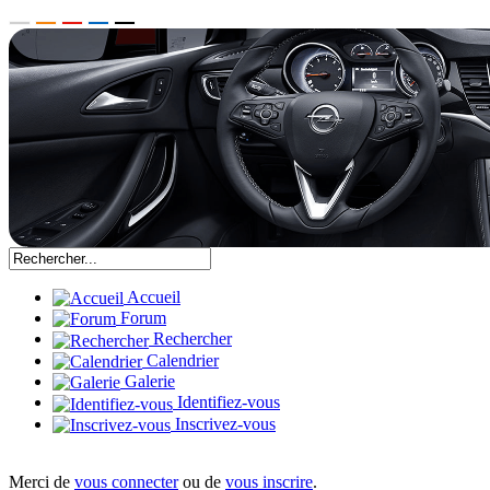
Accueil
Forum
Rechercher
Calendrier
Galerie
Identifiez-vous
Inscrivez-vous
Merci de
vous connecter
ou de
vous inscrire
.