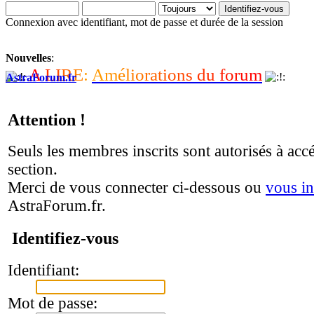
Connexion avec identifiant, mot de passe et durée de la session
Nouvelles
:
A
L
I
R
E
:
A
m
é
l
i
o
r
a
t
i
o
n
s
d
u
f
o
r
u
m
AstraForum.fr
Attention !
Seuls les membres inscrits sont autorisés à accé
section.
Merci de vous connecter ci-dessous ou
vous in
AstraForum.fr.
Identifiez-vous
Identifiant:
Mot de passe: