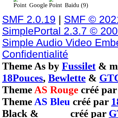
Google
Baidu (9)
SMF 2.0.19
|
SMF © 202
SimplePortal 2.3.7 © 20
Simple Audio Video Emb
Confidentialité
Theme As by
Fussilet
& mo
18Pouces
,
Bewlette
&
GTC
Theme
AS Rouge
créé pa
Theme
AS Bleu
créé par
1
Black
&
White
créé par
G