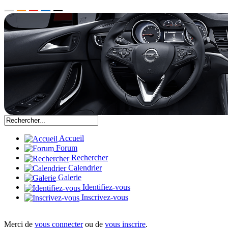
Accueil
Forum
Rechercher
Calendrier
Galerie
Identifiez-vous
Inscrivez-vous
Merci de
vous connecter
ou de
vous inscrire
.