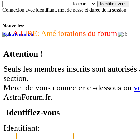
Connexion avec identifiant, mot de passe et durée de la session
Nouvelles
:
A
L
I
R
E
:
A
m
é
l
i
o
r
a
t
i
o
n
s
d
u
f
o
r
u
m
AstraForum.fr
Attention !
Seuls les membres inscrits sont autorisés 
section.
Merci de vous connecter ci-dessous ou
v
AstraForum.fr.
Identifiez-vous
Identifiant: