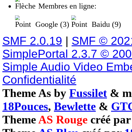
Membres en ligne:
Google (3)
Baidu (9)
SMF 2.0.19
|
SMF © 202
SimplePortal 2.3.7 © 20
Simple Audio Video Emb
Confidentialité
Theme As by
Fussilet
& mo
18Pouces
,
Bewlette
&
GTC
Theme
AS Rouge
créé pa