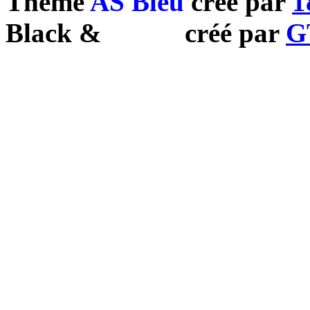
Theme
AS Bleu
créé par
1
Black
&
White
créé par
G