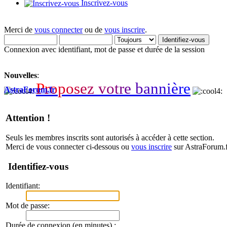
Inscrivez-vous
Merci de
vous connecter
ou de
vous inscrire
.
Connexion avec identifiant, mot de passe et durée de la session
Nouvelles
:
P
r
o
p
o
s
e
z
v
o
t
r
e
b
a
n
n
i
è
r
e
AstraForum.fr
Attention !
Seuls les membres inscrits sont autorisés à accéder à cette section.
Merci de vous connecter ci-dessous ou
vous inscrire
sur AstraForum.f
Identifiez-vous
Identifiant:
Mot de passe:
Durée de connexion (en minutes) :