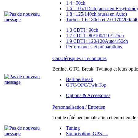
1.4 : 90ch
1.6 : 105/115ch (aussi en Easytronic)
1.8 : 125/140ch (aussi en Auto)
Turbo : 1.6 180ch et 2.0 170/200/24
1.3 CDTI : 90ch
1.7 CDTI : 80/100/110/125ch
1.9 CDTI : 120/120Auto/150ch
Performances et préparations
Caractérisques / Techniques
Berline, GTC, Break, Twintop et leurs option
Berline/Break
GTC/OPC/TwinTop
Options & Accessoires
Personnalisation / Entretien
Tout le côté personnalisation et entretien de
Tuning
Sonorisation, GPS, ...