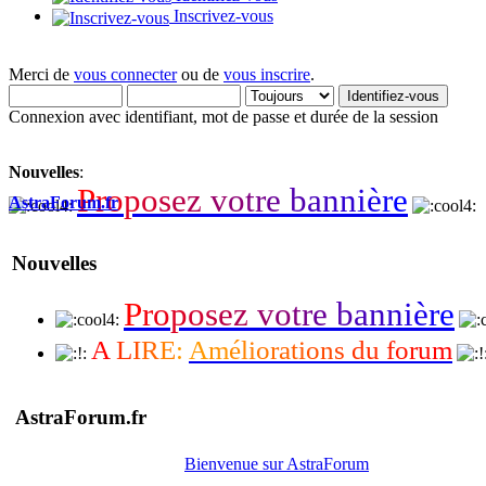
Inscrivez-vous
Merci de
vous connecter
ou de
vous inscrire
.
Connexion avec identifiant, mot de passe et durée de la session
Nouvelles
:
P
r
o
p
o
s
e
z
v
o
t
r
e
b
a
n
n
i
è
r
e
AstraForum.fr
Nouvelles
P
r
o
p
o
s
e
z
v
o
t
r
e
b
a
n
n
i
è
r
e
A
L
I
R
E
:
A
m
é
l
i
o
r
a
t
i
o
n
s
d
u
f
o
r
u
m
AstraForum.fr
Bienvenue sur AstraForum