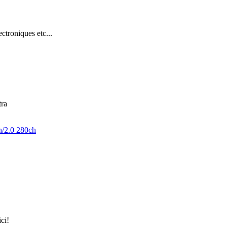
troniques etc...
tra
h/2.0 280ch
ici!