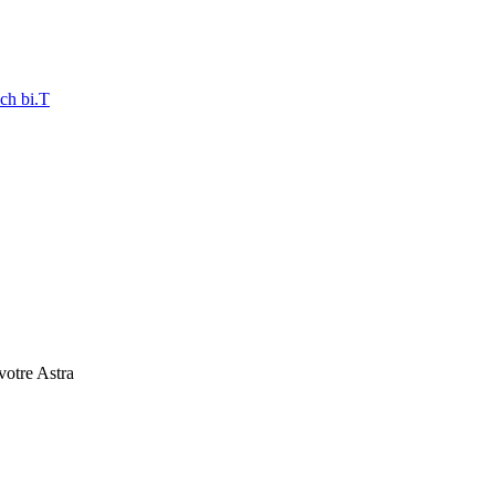
ch bi.T
 votre Astra