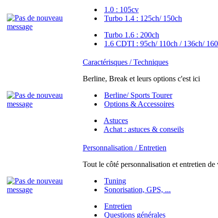
1.0 : 105cv
Turbo 1.4 : 125ch/ 150ch
Turbo 1.6 : 200ch
1.6 CDTI : 95ch/ 110ch / 136ch/ 160
Caractérisques / Techniques
Berline, Break et leurs options c'est ici
Berline/ Sports Tourer
Options & Accessoires
Astuces
Achat : astuces & conseils
Personnalisation / Entretien
Tout le côté personnalisation et entretien de
Tuning
Sonorisation, GPS, ...
Entretien
Questions générales