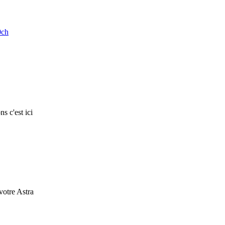
0ch
s c'est ici
 votre Astra