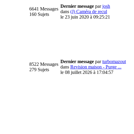
Dernier message
par
josh
6641 Messages
dans
(J) Caméra de recul
160 Sujets
le 23 juin 2020 à 09:25:21
Dernier message
par
turbomazout
8522 Messages
dans
Revision maison - Purge ...
279 Sujets
le 08 juillet 2026 à 17:04:57