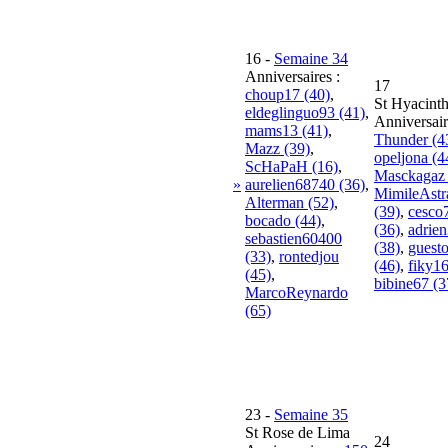
16
-
Semaine 34
Anniversaires :
17
choup17 (40)
,
St Hyacint
eldeglinguo93 (41)
,
Anniversair
mams13 (41)
,
Thunder (4
Mazz (39)
,
opeljona (4
ScHaPaH (16)
,
Masckagaz 
»
aurelien68740 (36)
,
MimileAst
Alterman (52)
,
(39)
,
cesco
bocado (44)
,
(36)
,
adrie
sebastien60400
(38)
,
guest
(33)
,
rontedjou
(46)
,
fiky16
(45)
,
bibine67 (3
MarcoReynardo
(65)
23
-
Semaine 35
St Rose de Lima
24