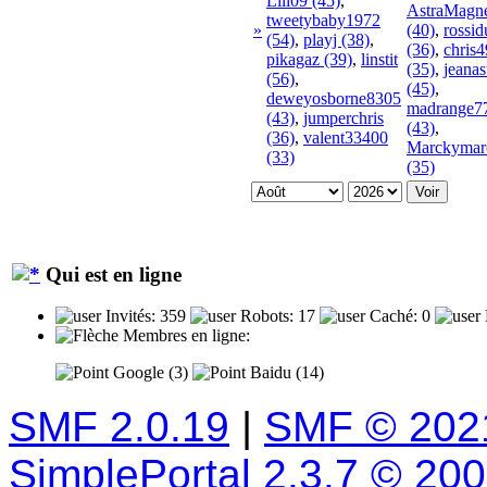
Lili09 (45)
,
AstraMagne
tweetybaby1972
»
(40)
,
rossi
(54)
,
playj (38)
,
(36)
,
chris
pikagaz (39)
,
linstit
(35)
,
jeanas
(56)
,
(45)
,
deweyosborne8305
madrange7
(43)
,
jumperchris
(43)
,
(36)
,
valent33400
Marckymar
(33)
(35)
Qui est en ligne
Invités: 359
Robots: 17
Caché: 0
Membres en ligne:
Google (3)
Baidu (14)
SMF 2.0.19
|
SMF © 202
SimplePortal 2.3.7 © 20