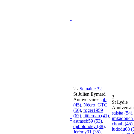
»
2
-
Semaine 32
St Julien Eymard
3
Anniversaires :
jb
St Lydie
(45)
,
Nécro_GTC
Anniversair
(50)
,
roger1959
salsita (54)
,
(67)
,
littleroan (41)
,
»
jmkadouch 
astraseb59 (53)
,
choub (45)
,
djibblondey (38)
,
ludodu68 (
Jérémy91 (35)
,