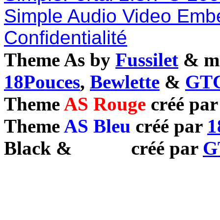
Simple Audio Video Emb
Confidentialité
Theme As by
Fussilet
& mo
18Pouces
,
Bewlette
&
GTC
Theme
AS Rouge
créé pa
Theme
AS Bleu
créé par
1
Black
&
White
créé par
G