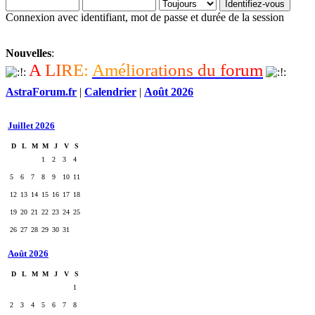
Connexion avec identifiant, mot de passe et durée de la session
Nouvelles
:
A
L
I
R
E
:
A
m
é
l
i
o
r
a
t
i
o
n
s
d
u
f
o
r
u
m
AstraForum.fr
|
Calendrier
|
Août 2026
Juillet 2026
D
L
M
M
J
V
S
1
2
3
4
5
6
7
8
9
10
11
12
13
14
15
16
17
18
19
20
21
22
23
24
25
26
27
28
29
30
31
Août 2026
D
L
M
M
J
V
S
1
2
3
4
5
6
7
8