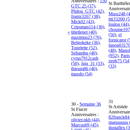
Anniversaires :
150
St Barthél
GTC 25 (37)
,
Anniversair
Philou_GTC (42)
,
Muss248 (4
frantz3267 (38)
,
titi33200 (5
Mick02 (43)
,
loulou (44)
,
Cripsman114 (36)
,
choume197
»
titietlenet (40)
,
(50)
,
el
maximus23 (76)
,
fornicator (
Belgokeke (36)
,
fanou0317
Topelette (52)
,
(48)
,
Mano
Sebambu (40)
,
(952)
,
Paris
cyrus7912cash
zeph75 (54
(50)
,
Jaja_31 (33)
,
(33)
thieum86 (40)
,
maxdo (54)
31
30
-
Semaine 36
St Aristide
St Fiacre
Anniversair
Anniversaires :
82franck84
olivier.nkh (44)
,
manuuuuu 
Marcus69 (45)
,
dustaflex (