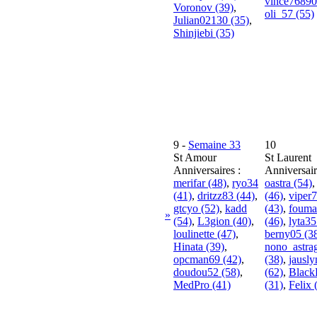
vince76890
Voronov (39)
,
oli_57 (55)
Julian02130 (35)
,
Shinjiebi (35)
9
-
Semaine 33
10
St Amour
St Laurent
Anniversaires :
Anniversair
merifar (48)
,
ryo34
oastra (54)
(41)
,
dritzz83 (44)
,
(46)
,
viper
gtcyo (52)
,
kadd
(43)
,
fouma
»
(54)
,
L3gion (40)
,
(46)
,
lyta35
loulinette (47)
,
berny05 (3
Hinata (39)
,
nono_astra
opcman69 (42)
,
(38)
,
jausl
doudou52 (58)
,
(62)
,
Black
MedPro (41)
(31)
,
Felix 