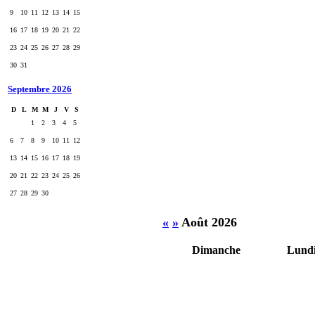
9
10
11
12
13
14
15
16
17
18
19
20
21
22
23
24
25
26
27
28
29
30
31
Septembre 2026
D
L
M
M
J
V
S
1
2
3
4
5
6
7
8
9
10
11
12
13
14
15
16
17
18
19
20
21
22
23
24
25
26
27
28
29
30
«
»
Août 2026
Dimanche
Lund