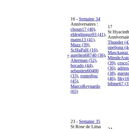
16
-
Semaine 34
Anniversaires :
17
choup17 (40)
,
St Hyacint
eldeglinguo93 (41)
,
Anniversair
mams13 (41)
,
Thunder (4
Mazz (39)
,
opeljona (4
ScHaPaH (16)
,
Masckagaz 
»
aurelien68740 (36)
,
MimileAst
Alterman (52)
,
(39)
,
cesco
bocado (44)
,
(36)
,
adrie
sebastien60400
(38)
,
guest
(33)
,
rontedjou
(46)
,
fiky16
(45)
,
bibine67 (3
MarcoReynardo
(65)
23
-
Semaine 35
St Rose de Lima