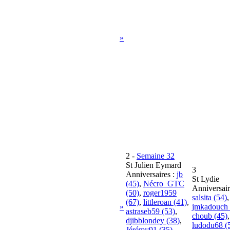
»
2
-
Semaine 32
St Julien Eymard
3
Anniversaires :
jb
St Lydie
(45)
,
Nécro_GTC
Anniversair
(50)
,
roger1959
salsita (54)
,
(67)
,
littleroan (41)
,
»
jmkadouch 
astraseb59 (53)
,
choub (45)
,
djibblondey (38)
,
ludodu68 (
Jérémy91 (35)
,