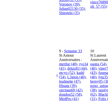
vince76890
Voronov (39)
,
oli_57 (55)
Julian02130 (35)
,
Shinjiebi (35)
9
-
Semaine 33
10
St Amour
St Laurent
Anniversaires :
Anniversair
merifar (48)
,
ryo34
oastra (54)
(41)
,
dritzz83 (44)
,
(46)
,
viper
gtcyo (52)
,
kadd
(43)
,
fouma
»
(54)
,
L3gion (40)
,
(46)
,
lyta35
loulinette (47)
,
berny05 (3
Hinata (39)
,
nono_astra
opcman69 (42)
,
(38)
,
jausl
doudou52 (58)
,
(62)
,
Black
MedPro (41)
(31)
,
Felix 