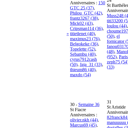
24
Anniversaires :
150
St Barthél
GTC 25 (37)
,
Anniversair
Philou_GTC (42)
,
Muss248 (4
frantz3267 (38)
,
titi33200 (5
Mick02 (43)
,
loulou (44)
,
Cripsman114 (36)
,
choume197
»
titietlenet (40)
,
(50)
,
el
maximus23 (76)
,
fornicator (
Belgokeke (36)
,
fanou0317
Topelette (52)
,
(48)
,
Mano
Sebambu (40)
,
(952)
,
Paris
cyrus7912cash
zeph75 (54
(50)
,
Jaja_31 (33)
,
(33)
thieum86 (40)
,
maxdo (54)
31
30
-
Semaine 36
St Aristide
St Fiacre
Anniversair
Anniversaires :
82franck84
olivier.nkh (44)
,
manuuuuu 
Marcus69 (45)
,
dustaflex (