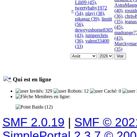
Lili09 (45)
,
AstraMagne
tweetybaby1972
»
(40)
,
rossi
(54)
,
playj (38)
,
(36)
,
chris
pikagaz (39)
,
linstit
(35)
,
jeanas
(56)
,
(45)
,
deweyosborne8305
madrange7
(43)
,
jumperchris
(43)
,
(36)
,
valent33400
Marckymar
(33)
(35)
Qui est en ligne
Invités: 329
Robots: 12
Caché: 0
Membres en ligne:
Baidu (12)
SMF 2.0.19
|
SMF © 202
SimplePortal 2.3.7 © 20