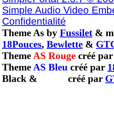
Simple Audio Video Emb
Confidentialité
Theme As by
Fussilet
& mo
18Pouces
,
Bewlette
&
GTC
Theme
AS Rouge
créé pa
Theme
AS Bleu
créé par
1
Black
&
White
créé par
G