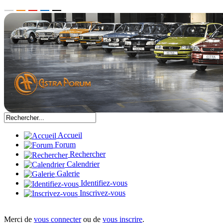
Accueil
Forum
Rechercher
Calendrier
Galerie
Identifiez-vous
Inscrivez-vous
Merci de
vous connecter
ou de
vous inscrire
.