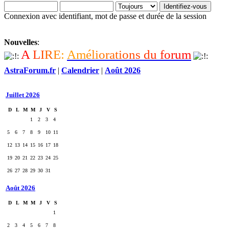
Connexion avec identifiant, mot de passe et durée de la session
Nouvelles
:
A
L
I
R
E
:
A
m
é
l
i
o
r
a
t
i
o
n
s
d
u
f
o
r
u
m
AstraForum.fr
|
Calendrier
|
Août 2026
Juillet 2026
D
L
M
M
J
V
S
1
2
3
4
5
6
7
8
9
10
11
12
13
14
15
16
17
18
19
20
21
22
23
24
25
26
27
28
29
30
31
Août 2026
D
L
M
M
J
V
S
1
2
3
4
5
6
7
8