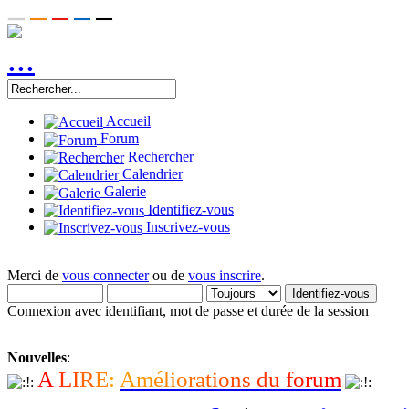
Accueil
Forum
Rechercher
Calendrier
Galerie
Identifiez-vous
Inscrivez-vous
Merci de
vous connecter
ou de
vous inscrire
.
Connexion avec identifiant, mot de passe et durée de la session
Nouvelles
:
A
L
I
R
E
:
A
m
é
l
i
o
r
a
t
i
o
n
s
d
u
f
o
r
u
m