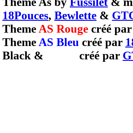
Theme As by
Fussilet
& mo
18Pouces
,
Bewlette
&
GTC
Theme
AS Rouge
créé pa
Theme
AS Bleu
créé par
1
Black
&
White
créé par
G