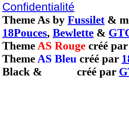
Confidentialité
Theme As by
Fussilet
& mo
18Pouces
,
Bewlette
&
GTC
Theme
AS Rouge
créé pa
Theme
AS Bleu
créé par
1
Black
&
White
créé par
G