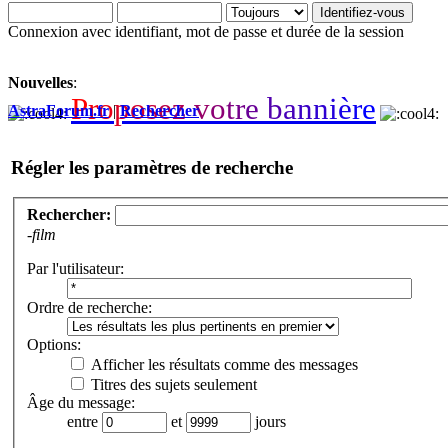
Connexion avec identifiant, mot de passe et durée de la session
Nouvelles
:
P
r
o
p
o
s
e
z
v
o
t
r
e
b
a
n
n
i
è
r
e
AstraForum.fr
|
Rechercher
Régler les paramètres de recherche
Rechercher:
-film
Par l'utilisateur:
Ordre de recherche:
Options:
Afficher les résultats comme des messages
Titres des sujets seulement
Âge du message:
entre
et
jours