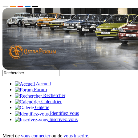
Accueil
Forum
Rechercher
Calendrier
Galerie
Identifiez-vous
Inscrivez-vous
Merci de
vous connecter
ou de
vous inscrire
.