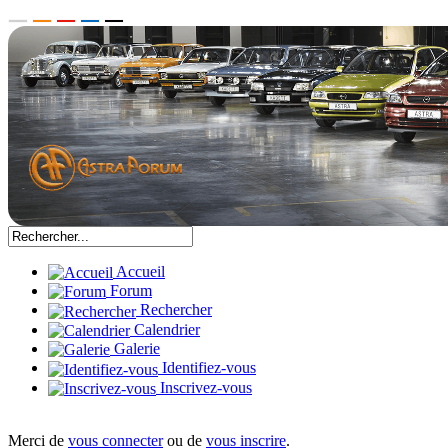
Accueil
Forum
Rechercher
Calendrier
Galerie
Identifiez-vous
Inscrivez-vous
Merci de
vous connecter
ou de
vous inscrire
.