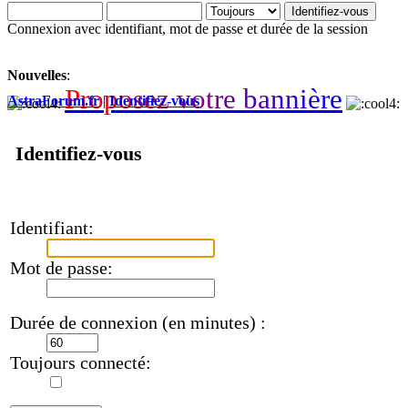
Connexion avec identifiant, mot de passe et durée de la session
Nouvelles
:
P
r
o
p
o
s
e
z
v
o
t
r
e
b
a
n
n
i
è
r
e
AstraForum.fr
|
Identifiez-vous
Identifiez-vous
Identifiant:
Mot de passe:
Durée de connexion (en minutes) :
Toujours connecté: