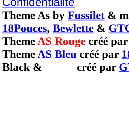
Confidentialité
Theme As by
Fussilet
& mo
18Pouces
,
Bewlette
&
GTC
Theme
AS Rouge
créé pa
Theme
AS Bleu
créé par
1
Black
&
White
créé par
G