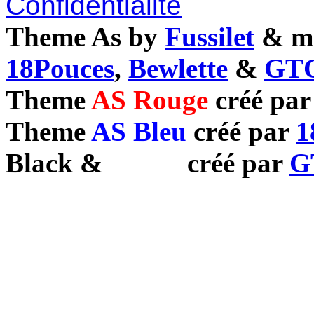
Confidentialité
Theme As by
Fussilet
& mo
18Pouces
,
Bewlette
&
GTC
Theme
AS Rouge
créé pa
Theme
AS Bleu
créé par
1
Black
&
White
créé par
G