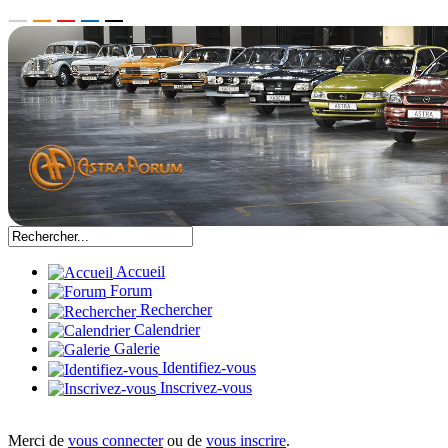
Accueil
Forum
Rechercher
Calendrier
Galerie
Identifiez-vous
Inscrivez-vous
Merci de
vous connecter
ou de
vous inscrire
.