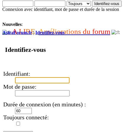
Connexion avec identifiant, mot de passe et durée de la session
Nouvelles
:
A
L
I
R
E
:
A
m
é
l
i
o
r
a
t
i
o
n
s
d
u
f
o
r
u
m
AstraForum.fr
|
Identifiez-vous
Identifiez-vous
Identifiant:
Mot de passe:
Durée de connexion (en minutes) :
Toujours connecté: