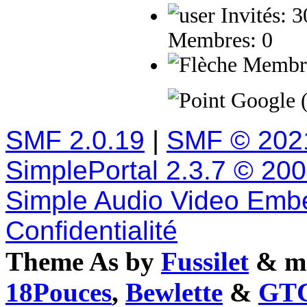
Invités: 
Membres: 0
Membres
Google 
SMF 2.0.19
|
SMF © 202
SimplePortal 2.3.7 © 20
Simple Audio Video Emb
Confidentialité
Theme As by
Fussilet
& mo
18Pouces
,
Bewlette
&
GTC