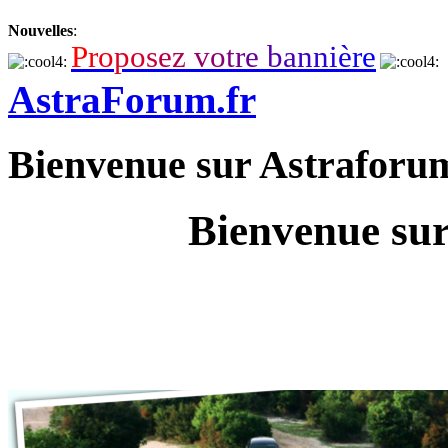
Nouvelles
:
P
r
o
p
o
s
e
z
v
o
t
r
e
b
a
n
n
i
è
r
e
AstraForum.fr
Bienvenue sur Astraforu
Bienvenue sur