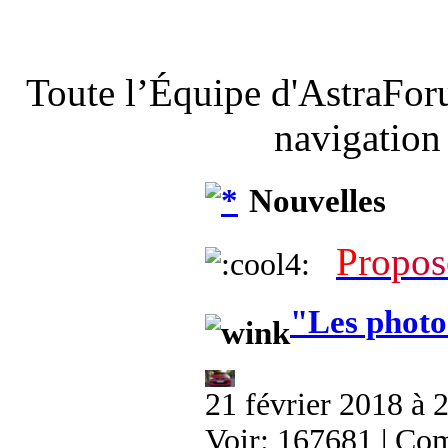
Toute l’Équipe d'AstraFor
navigation
Nouvelles
P
r
o
p
o
s
"Les photo
21 février 2018 à 
Voir: 167681 | Co