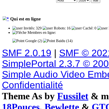
Qui est en ligne
Invités: 329
Robots: 16
Caché: 0
Membres en ligne:
Google (2)
Baidu (14)
SMF 2.0.19
|
SMF © 202
SimplePortal 2.3.7 © 20
Simple Audio Video Emb
Confidentialité
Theme As by
Fussilet
& mo
18Pouces
,
Bewlette
&
GTC