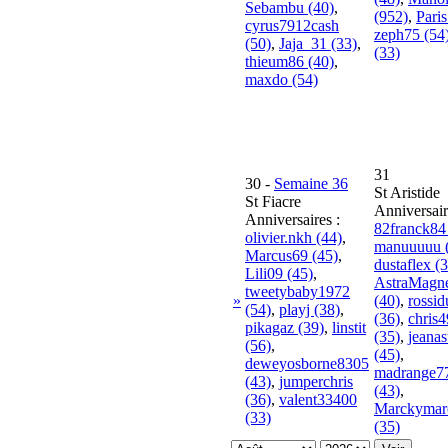
Sebambu (40)
,
(952)
,
Paris
cyrus7912cash
zeph75 (54
(50)
,
Jaja_31 (33)
,
(33)
thieum86 (40)
,
maxdo (54)
31
30
-
Semaine 36
St Aristide
St Fiacre
Anniversair
Anniversaires :
82franck84
olivier.nkh (44)
,
manuuuuu 
Marcus69 (45)
,
dustaflex (
Lili09 (45)
,
AstraMagne
tweetybaby1972
»
(40)
,
rossi
(54)
,
playj (38)
,
(36)
,
chris
pikagaz (39)
,
linstit
(35)
,
jeanas
(56)
,
(45)
,
deweyosborne8305
madrange7
(43)
,
jumperchris
(43)
,
(36)
,
valent33400
Marckymar
(33)
(35)