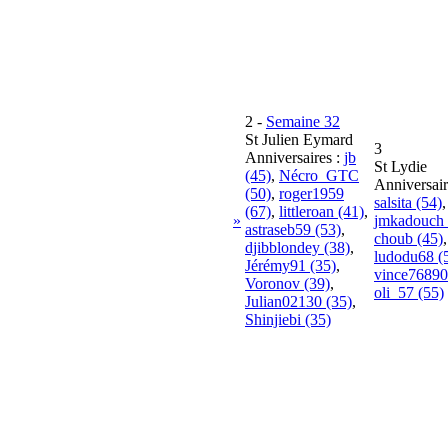
2
-
Semaine 32
St Julien Eymard
3
Anniversaires :
jb
St Lydie
(45)
,
Nécro_GTC
Anniversair
(50)
,
roger1959
salsita (54)
,
(67)
,
littleroan (41)
,
»
jmkadouch 
astraseb59 (53)
,
choub (45)
,
djibblondey (38)
,
ludodu68 (
Jérémy91 (35)
,
vince76890
Voronov (39)
,
oli_57 (55)
Julian02130 (35)
,
Shinjiebi (35)