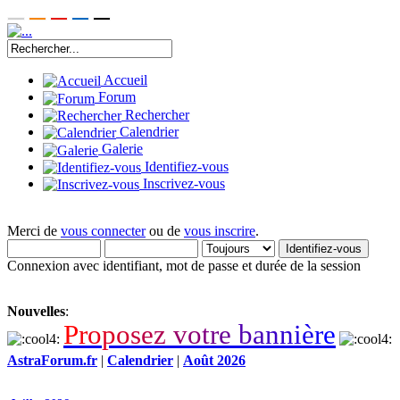
Accueil
Forum
Rechercher
Calendrier
Galerie
Identifiez-vous
Inscrivez-vous
Merci de
vous connecter
ou de
vous inscrire
.
Connexion avec identifiant, mot de passe et durée de la session
Nouvelles
:
P
r
o
p
o
s
e
z
v
o
t
r
e
b
a
n
n
i
è
r
e
AstraForum.fr
|
Calendrier
|
Août 2026