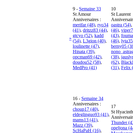
9
-
Semaine 33
10
St Amour
St Laurent
Anniversaires :
Anniversair
merifar (48)
,
ryo34
oastra (54)
(41)
,
dritzz83 (44)
,
(46)
,
viper
gtcyo (52)
,
kadd
(43)
,
fouma
»
(54)
,
L3gion (40)
,
(46)
,
lyta35
loulinette (47)
,
berny05 (3
Hinata (39)
,
nono_astra
opcman69 (42)
,
(38)
,
jausl
doudou52 (58)
,
(62)
,
Black
MedPro (41)
(31)
,
Felix 
16
-
Semaine 34
Anniversaires :
17
choup17 (40)
,
St Hyacint
eldeglinguo93 (41)
,
Anniversair
mams13 (41)
,
Thunder (4
Mazz (39)
,
opeljona (4
ScHaPaH (16)
,