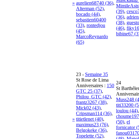
Masckagaz 
»
aurelien68740 (36)
,
MimileAst
Alterman (52)
,
(39)
,
cesco
bocado (44)
,
(36)
,
adrie
sebastien60400
(38)
,
guest
(33)
,
rontedjou
(46)
,
fiky16
(45)
,
bibine67 (3
MarcoReynardo
(65)
23
-
Semaine 35
St Rose de Lima
24
Anniversaires :
150
St Barthél
GTC 25 (37)
,
Anniversair
Philou_GTC (42)
,
Muss248 (4
frantz3267 (38)
,
titi33200 (5
Mick02 (43)
,
loulou (44)
,
Cripsman114 (36)
,
choume197
»
titietlenet (40)
,
(50)
,
el
maximus23 (76)
,
fornicator (
Belgokeke (36)
,
fanou0317
Topelette (52)
,
(48)
,
Mano