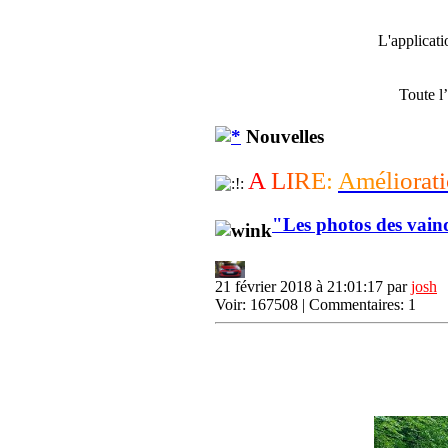
L'applicat
Toute l
Nouvelles
A
L
I
R
E
:
A
m
é
l
i
o
r
a
t
i
"Les photos des vain
21 février 2018 à 21:01:17 par
josh
Voir: 167508 | Commentaires: 1