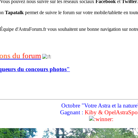
Vous pouvez nous suivre sur les réseaux sociaux
Facebook
et
Twitter
ion
Tapatalk
permet de suivre le forum sur votre mobile/tablette en toute
’Équipe d'AstraForum.fr vous souhaitent une bonne navigation sur notr
o
n
s
d
u
f
o
r
u
m
queurs du concours photos"
Octobre "Votre Astra et la nature
Gagnant :
Kiby & OpelAstraSpo