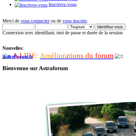
Inscrivez-vous
Merci de
vous connecter
ou de
vous inscrire
.
Connexion avec identifiant, mot de passe et durée de la session
Nouvelles
:
A
L
I
R
E
:
A
m
é
l
i
o
r
a
t
i
o
n
s
d
u
f
o
r
u
m
AstraForum.fr
Bienvenue sur Astraforum