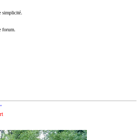
.
 simplicité.
e forum.
"
rt