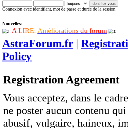
Connexion avec identifiant, mot de passe et durée de la session
Nouvelles
:
A
L
I
R
E
:
A
m
é
l
i
o
r
a
t
i
o
n
s
d
u
f
o
r
u
m
AstraForum.fr
|
Registrat
Policy
Registration Agreement
Vous acceptez, dans le cadre 
ne poster aucun contenu qui 
abusif, vulgaire, haineux, i