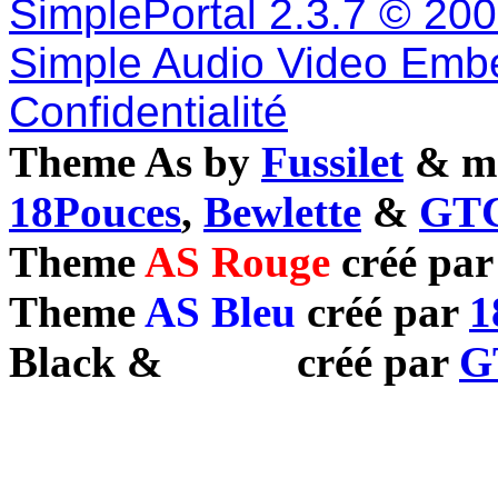
SimplePortal 2.3.7 © 20
Simple Audio Video Emb
Confidentialité
Theme As by
Fussilet
& mo
18Pouces
,
Bewlette
&
GTC
Theme
AS Rouge
créé pa
Theme
AS Bleu
créé par
1
Black
&
White
créé par
G