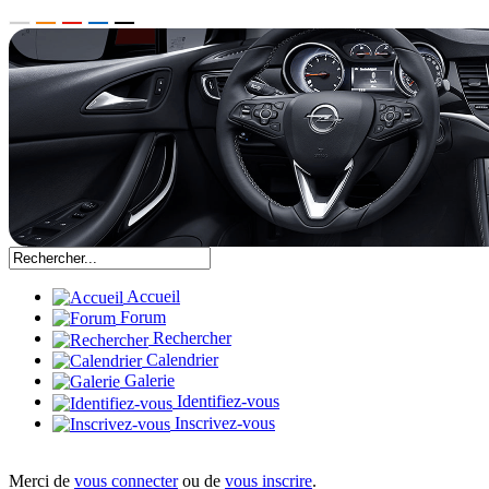
Accueil
Forum
Rechercher
Calendrier
Galerie
Identifiez-vous
Inscrivez-vous
Merci de
vous connecter
ou de
vous inscrire
.