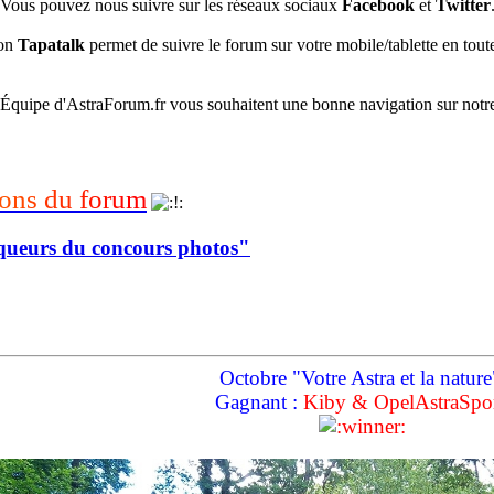
Vous pouvez nous suivre sur les réseaux sociaux
Facebook
et
Twitter
ion
Tapatalk
permet de suivre le forum sur votre mobile/tablette en toute
’Équipe d'AstraForum.fr vous souhaitent une bonne navigation sur notr
o
n
s
d
u
f
o
r
u
m
queurs du concours photos"
Octobre "Votre Astra et la nature
Gagnant :
Kiby & OpelAstraSpo