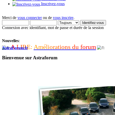
Inscrivez-vous
Merci de
vous connecter
ou de
vous inscrire
.
Connexion avec identifiant, mot de passe et durée de la session
Nouvelles
:
A
L
I
R
E
:
A
m
é
l
i
o
r
a
t
i
o
n
s
d
u
f
o
r
u
m
AstraForum.fr
Bienvenue sur Astraforum