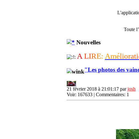
L'applicat
Toute l
Nouvelles
A
L
I
R
E
:
A
m
é
l
i
o
r
a
t
i
"Les photos des vain
21 février 2018 à 21:01:17 par
josh
Voir: 167633 | Commentaires: 1