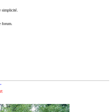
.
 simplicité.
e forum.
"
rt