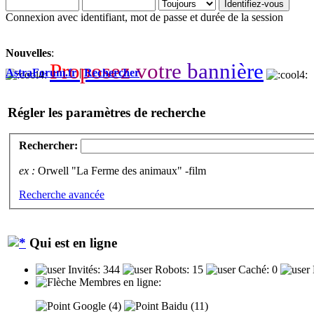
Connexion avec identifiant, mot de passe et durée de la session
Nouvelles
:
P
r
o
p
o
s
e
z
v
o
t
r
e
b
a
n
n
i
è
r
e
AstraForum.fr
|
Rechercher
Régler les paramètres de recherche
Rechercher:
ex :
Orwell "La Ferme des animaux" -film
Recherche avancée
Qui est en ligne
Invités: 344
Robots: 15
Caché: 0
Membres en ligne:
Google (4)
Baidu (11)