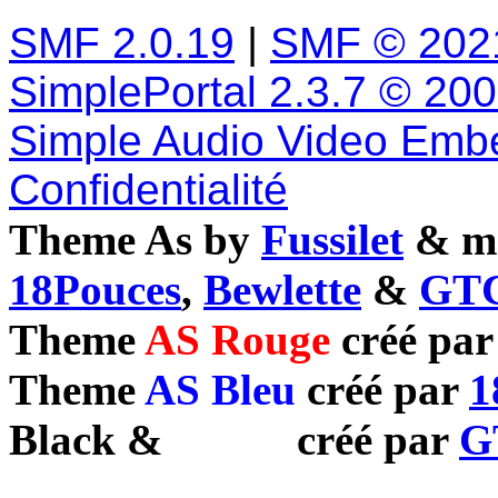
SMF 2.0.19
|
SMF © 202
SimplePortal 2.3.7 © 20
Simple Audio Video Emb
Confidentialité
Theme As by
Fussilet
& mo
18Pouces
,
Bewlette
&
GTC
Theme
AS Rouge
créé pa
Theme
AS Bleu
créé par
1
Black
&
White
créé par
G