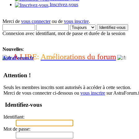
Inscrivez-vous
Merci de
vous connecter
ou de
vous inscrire
.
Connexion avec identifiant, mot de passe et durée de la session
Nouvelles
:
A
L
I
R
E
:
A
m
é
l
i
o
r
a
t
i
o
n
s
d
u
f
o
r
u
m
AstraForum.fr
Attention !
Seuls les membres inscrits sont autorisés à accéder à cette section.
Merci de vous connecter ci-dessous ou
vous inscrire
sur AstraForum.f
Identifiez-vous
Identifiant:
Mot de passe: