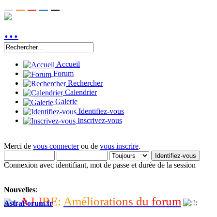
Accueil
Forum
Rechercher
Calendrier
Galerie
Identifiez-vous
Inscrivez-vous
Merci de
vous connecter
ou de
vous inscrire
.
Connexion avec identifiant, mot de passe et durée de la session
Nouvelles
:
A
L
I
R
E
:
A
m
é
l
i
o
r
a
t
i
o
n
s
d
u
f
o
r
u
m
AstraForum.fr