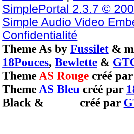
SimplePortal 2.3.7 © 20
Simple Audio Video Emb
Confidentialité
Theme As by
Fussilet
& mo
18Pouces
,
Bewlette
&
GTC
Theme
AS Rouge
créé pa
Theme
AS Bleu
créé par
1
Black
&
White
créé par
G