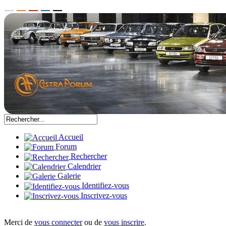
Accueil
Forum
Rechercher
Calendrier
Galerie
Identifiez-vous
Inscrivez-vous
Merci de
vous connecter
ou de
vous inscrire
.