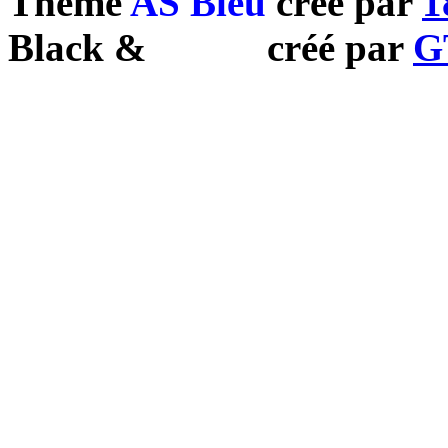
Theme
AS Bleu
créé par
1
Black
&
White
créé par
G