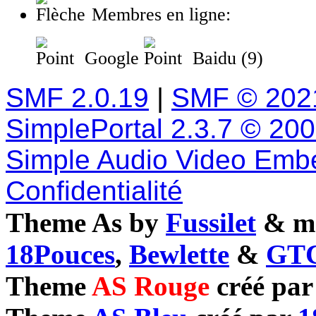
Membres en ligne:
Google
Baidu (9)
SMF 2.0.19
|
SMF © 202
SimplePortal 2.3.7 © 20
Simple Audio Video Emb
Confidentialité
Theme As by
Fussilet
& mo
18Pouces
,
Bewlette
&
GTC
Theme
AS Rouge
créé pa