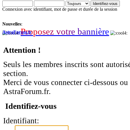
Connexion avec identifiant, mot de passe et durée de la session
Nouvelles
:
P
r
o
p
o
s
e
z
v
o
t
r
e
b
a
n
n
i
è
r
e
AstraForum.fr
Attention !
Seuls les membres inscrits sont autorisé
section.
Merci de vous connecter ci-dessous ou
AstraForum.fr.
Identifiez-vous
Identifiant: