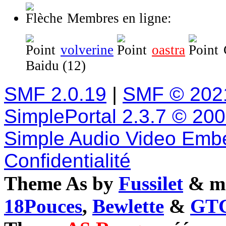
Membres en ligne:
volverine
oastra
Baidu (12)
SMF 2.0.19
|
SMF © 202
SimplePortal 2.3.7 © 20
Simple Audio Video Emb
Confidentialité
Theme As by
Fussilet
& mo
18Pouces
,
Bewlette
&
GTC