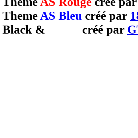
Theme
AS Rouge
créé pa
Theme
AS Bleu
créé par
1
Black
&
White
créé par
G