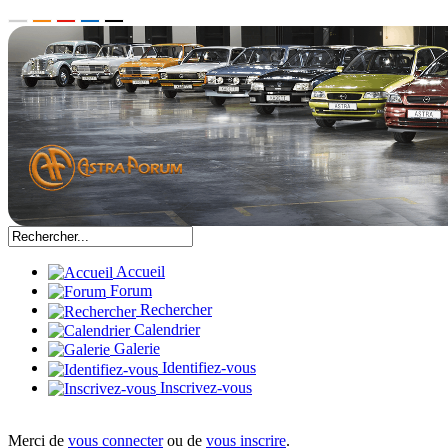
Accueil
Forum
Rechercher
Calendrier
Galerie
Identifiez-vous
Inscrivez-vous
Merci de
vous connecter
ou de
vous inscrire
.