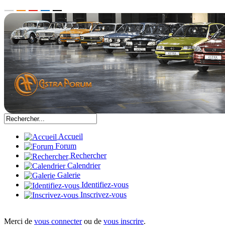
Accueil
Forum
Rechercher
Calendrier
Galerie
Identifiez-vous
Inscrivez-vous
Merci de
vous connecter
ou de
vous inscrire
.