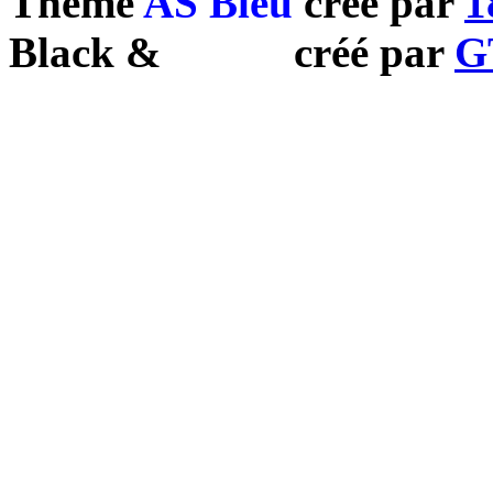
Theme
AS Bleu
créé par
1
Black
&
White
créé par
G