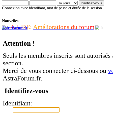
Connexion avec identifiant, mot de passe et durée de la session
Nouvelles
:
A
L
I
R
E
:
A
m
é
l
i
o
r
a
t
i
o
n
s
d
u
f
o
r
u
m
AstraForum.fr
Attention !
Seuls les membres inscrits sont autorisés 
section.
Merci de vous connecter ci-dessous ou
v
AstraForum.fr.
Identifiez-vous
Identifiant: