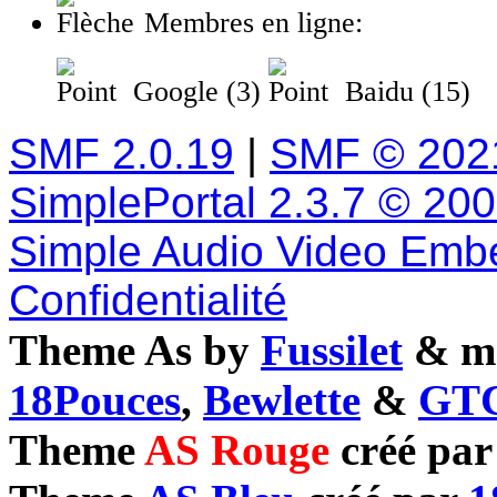
Membres en ligne:
Google (3)
Baidu (15)
SMF 2.0.19
|
SMF © 202
SimplePortal 2.3.7 © 20
Simple Audio Video Emb
Confidentialité
Theme As by
Fussilet
& mo
18Pouces
,
Bewlette
&
GTC
Theme
AS Rouge
créé pa