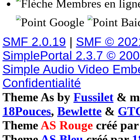
Membres en lign
Google
Baid
SMF 2.0.19
|
SMF © 202
SimplePortal 2.3.7 © 20
Simple Audio Video Emb
Confidentialité
Theme As by
Fussilet
& mo
18Pouces
,
Bewlette
&
GTC
Theme
AS Rouge
créé pa
Theme
AS Bleu
créé par
1