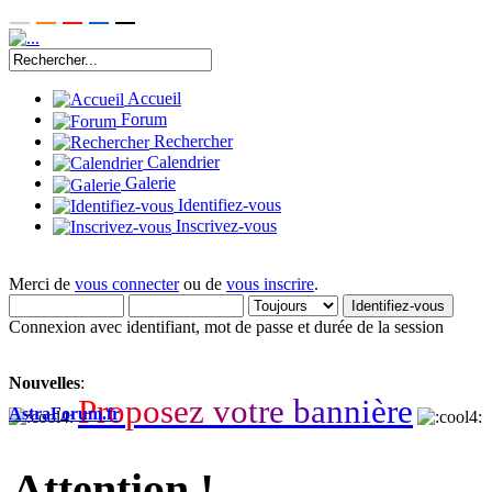
Accueil
Forum
Rechercher
Calendrier
Galerie
Identifiez-vous
Inscrivez-vous
Merci de
vous connecter
ou de
vous inscrire
.
Connexion avec identifiant, mot de passe et durée de la session
Nouvelles
:
P
r
o
p
o
s
e
z
v
o
t
r
e
b
a
n
n
i
è
r
e
AstraForum.fr
Attention !