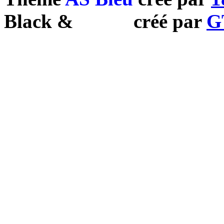
Black
&
White
créé par
G