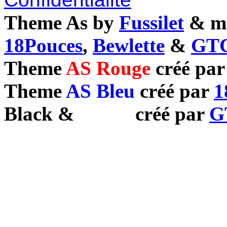
Theme As by
Fussilet
& mo
18Pouces
,
Bewlette
&
GTC
Theme
AS Rouge
créé pa
Theme
AS Bleu
créé par
1
Black
&
White
créé par
G