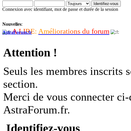
Connexion avec identifiant, mot de passe et durée de la session
Nouvelles
:
A
L
I
R
E
:
A
m
é
l
i
o
r
a
t
i
o
n
s
d
u
f
o
r
u
m
AstraForum.fr
Attention !
Seuls les membres inscrits s
section.
Merci de vous connecter ci
AstraForum.fr.
Identifiez-vous