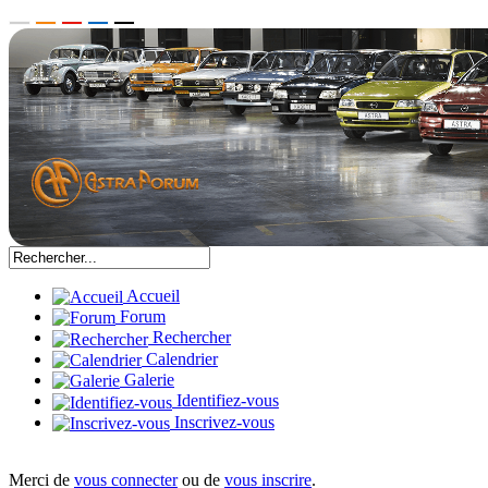
Accueil
Forum
Rechercher
Calendrier
Galerie
Identifiez-vous
Inscrivez-vous
Merci de
vous connecter
ou de
vous inscrire
.